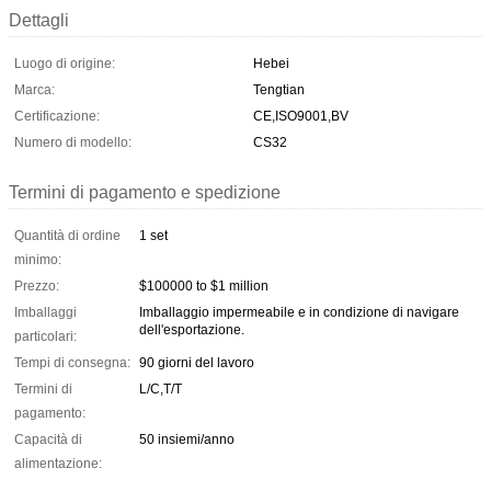
Dettagli
Luogo di origine:
Hebei
Marca:
Tengtian
Certificazione:
CE,ISO9001,BV
Numero di modello:
CS32
Termini di pagamento e spedizione
Quantità di ordine
1 set
minimo:
Prezzo:
$100000 to $1 million
Imballaggi
Imballaggio impermeabile e in condizione di navigare
dell'esportazione.
particolari:
Tempi di consegna:
90 giorni del lavoro
Termini di
L/C,T/T
pagamento:
Capacità di
50 insiemi/anno
alimentazione: