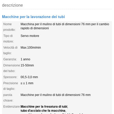
descrizione
Macchine per la lavorazione dei tubi
Nome
Macchina per il mulino di tubi di dimensioni 76 mm per il cambio
rapido di dimensioni
prodotto:
Tipo di
Servo motore
motore:
Velocità di
Max.100m/min
taglio:
Garanzia:
1 anno
Dimensione
15-50mm
del tubo:
Spessore:
00,5-3,0 mm
Precisione
≤ ± 1 mm
di taglio:
parola
Macchine per il mulino di tubi di dimensioni 76 mm
chiave:
Macchine per la fresatura di tubi
Evidenziare:
,
tubo d'acciaio che fa macchina
,