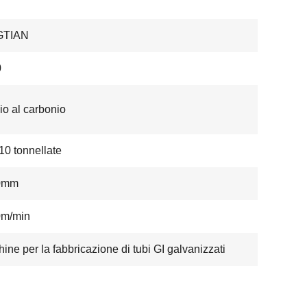
GTIAN
0
io al carbonio
 10 tonnellate
0mm
0m/min
ine per la fabbricazione di tubi GI galvanizzati