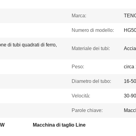
Marca:
TEN
Numero di modello:
HG5
e di tubi quadrati di ferro,
Materiale dei tubi:
Accia
Peso:
circa
Diametro del tubo:
16-5
Velocità:
30-9
Parole chiave:
Macch
RW
Macchina di taglio Line