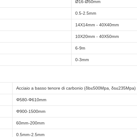
Ø16-Ø50mm
0.5-2.5mm
14X14mm - 40X40mm
10X20mm - 40X50mm
6-9m
0-3mm
Acciaio a basso tenore di carbonio (δb≤500Mpa, δs≤235Mpa)
Φ580-Φ610mm
Φ900-1500mm
60mm-200mm
0.5mm-2.5mm