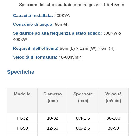
Spessore del tubo quadrato e rettangolare: 1.5-4.5mm
Capacità installata:
800KVA
Consumo di acqua:
50m³/h
Saldatrice ad alta frequenza a stato solido:
300KW o
400KW
Requisiti dell'officina:
50m (L) × 12m (W) × 6m (H)
Velocità di formatura:
40-60m/min
Specifiche
Modello
Diametro
Spessore
Velocità
(mm)
(mm)
(m/min)
p
HG32
10-32
0.4-1.5
30-100
HG50
12-50
0.6-2.5
30-90