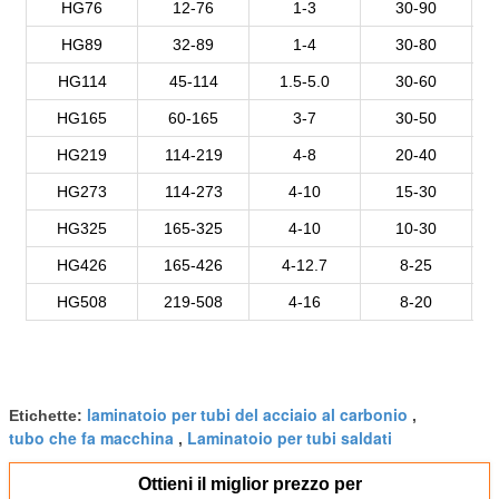
HG76
12-76
1-3
30-90
HG89
32-89
1-4
30-80
HG114
45-114
1.5-5.0
30-60
HG165
60-165
3-7
30-50
HG219
114-219
4-8
20-40
HG273
114-273
4-10
15-30
HG325
165-325
4-10
10-30
HG426
165-426
4-12.7
8-25
HG508
219-508
4-16
8-20
laminatoio per tubi del acciaio al carbonio
Etichette:
,
tubo che fa macchina
Laminatoio per tubi saldati
,
Ottieni il miglior prezzo per