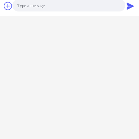
Chiacchierare
Richiedere un
preventivo
Photo
Video Call
Audio Call