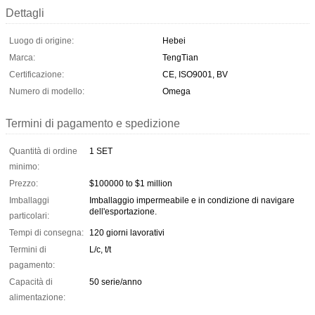
Dettagli
Luogo di origine:
Hebei
Marca:
TengTian
Certificazione:
CE, ISO9001, BV
Numero di modello:
Omega
Termini di pagamento e spedizione
Quantità di ordine
1 SET
minimo:
Prezzo:
$100000 to $1 million
Imballaggi
Imballaggio impermeabile e in condizione di navigare
dell'esportazione.
particolari:
Tempi di consegna:
120 giorni lavorativi
Termini di
L/c, t/t
pagamento:
Capacità di
50 serie/anno
alimentazione: