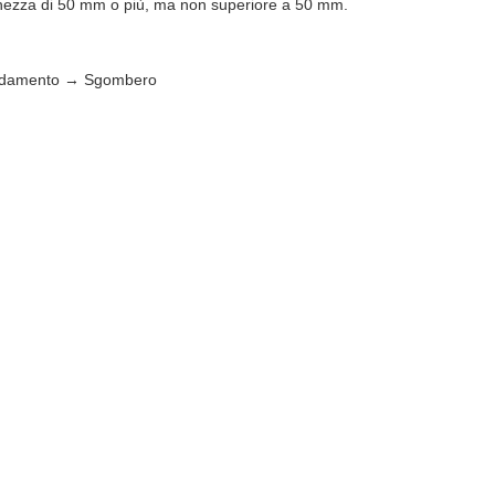
 larghezza di 50 mm o più, ma non superiore a 50 mm.
guidamento → Sgombero