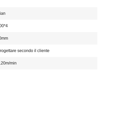
ian
00*4
00mm
rogettare secondo il cliente
120m/min