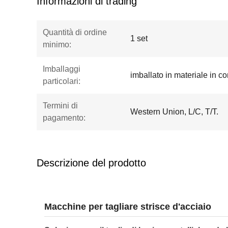
Informazioni di trading
Quantità di ordine
1 set
minimo:
Imballaggi
imballato in materiale in c
particolari:
Termini di
Western Union, L/C, T/T.
pagamento:
Descrizione del prodotto
Macchine per tagliare strisce d'acciaio