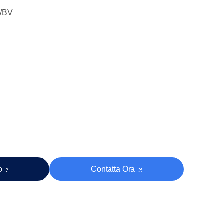
1/BV
zo
Contatta Ora