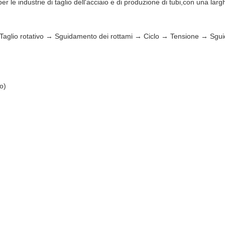
i per le industrie di taglio dell'acciaio e di produzione di tubi,con una
 Taglio rotativo → Sguidamento dei rottami → Ciclo → Tensione → S
o)