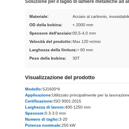
Soluzione per il taglio di lamiere metalliche ad a
Materiale:
Acciaio al carbonio, inossidabil
OD della bobina:
< 2000 mm
Spessore dell'acciaio:
00,5-4,0 mm
Velocità del prodotto:
Max 120 m/min
Larghezza della finitura:
> 60 mm
Peso della bobina:
30T
Visualizzazione del prodotto
Modello:
SJ1600*4
Applicazione:
Utilizzato principalmente per la lavorazione
Certificazione:
ISO 9001:2015
Larghezza di lavoro:
400-1250 mm
Spessore:
0.3-3.0 mm
Numero di taglio:
3-20
Potenza nominale:
250 kW