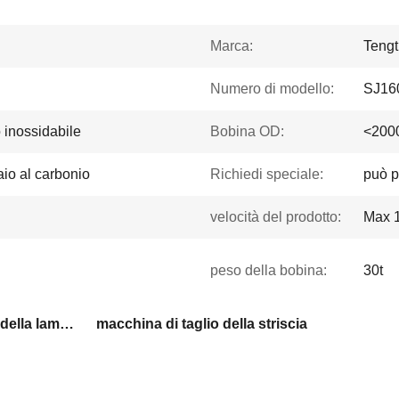
Marca:
Tengt
Numero di modello:
SJ16
o inossidabile
Bobina OD:
<20
aio al carbonio
Richiedi speciale:
può p
velocità del prodotto:
Max 
peso della bobina:
30t
macchina della taglierina della lamiera sottile
macchina di taglio della striscia