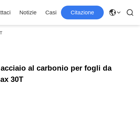
ttaci
Notizie
Casi
Citazione
0T
 acciaio al carbonio per fogli da
max 30T