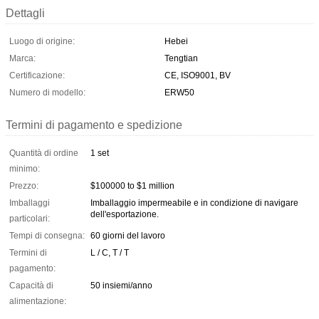
Dettagli
Luogo di origine:
Hebei
Marca:
Tengtian
Certificazione:
CE, ISO9001, BV
Numero di modello:
ERW50
Termini di pagamento e spedizione
Quantità di ordine
1 set
minimo:
Prezzo:
$100000 to $1 million
Imballaggi
Imballaggio impermeabile e in condizione di navigare
dell'esportazione.
particolari:
Tempi di consegna:
60 giorni del lavoro
Termini di
L / C, T / T
pagamento:
Capacità di
50 insiemi/anno
alimentazione: